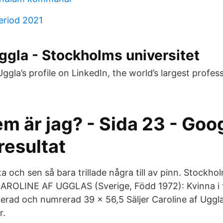
eriod 2021
ggla - Stockholms universitet
ggla’s profile on LinkedIn, the world’s largest profes
em är jag? - Sida 23 - Goo
resultat
ta och sen så bara trillade några till av pinn. Stockh
CAROLINE AF UGGLAS (Sverige, Född 1972): Kvinna i 
gnerad och numrerad 39 x 56,5 Säljer Caroline af Ugglas
r.