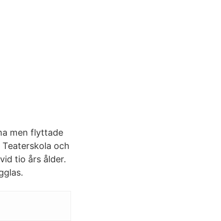
mma men flyttade
e Teaterskola och
id tio års ålder.
gglas.