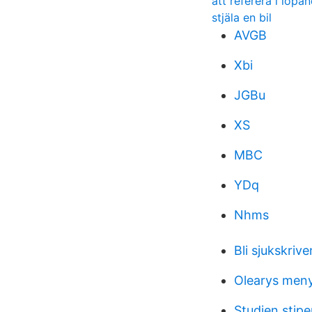
att referera i löpa
stjäla en bil
AVGB
Xbi
JGBu
XS
MBC
YDq
Nhms
Bli sjukskriv
Olearys meny
Studien sti