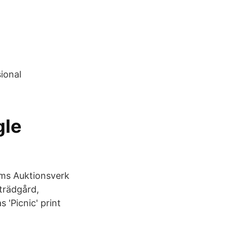
sional
gle
olms Auktionsverk
trädgård,
 'Picnic' print