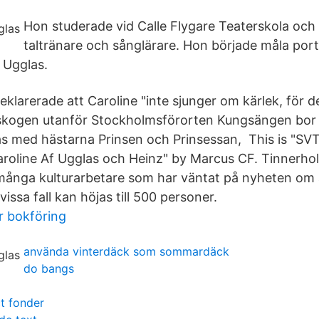
Hon studerade vid Calle Flygare Teaterskola och
taltränare och sånglärare. Hon började måla portr
f Ugglas.
klarerade att Caroline "inte sjunger om kärlek, för d
skogen utanför Stockholmsförorten Kungsängen bor 
as med hästarna Prinsen och Prinsessan, This is "SVT
oline Af Ugglas och Heinz" by Marcus CF. Tinnerhol
många kulturarbetare som har väntat på nyheten om 
issa fall kan höjas till 500 personer.
r bokföring
använda vinterdäck som sommardäck
do bangs
t fonder