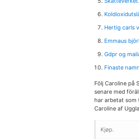
Skatteverket
Koldioxiduts
Hertig carls 
Emmaus björk
Gdpr og mail
Finaste namn
Följ Caroline på 
senare med föräl
har arbetat som t
Caroline af Uggla
Kjøp.