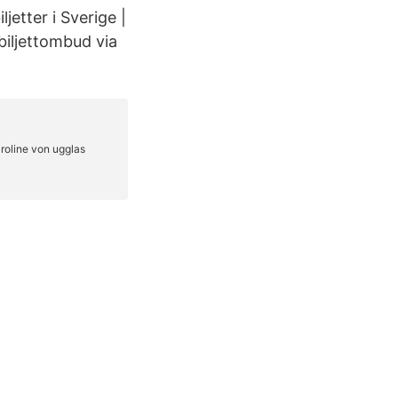
jetter i Sverige |
 biljettombud via