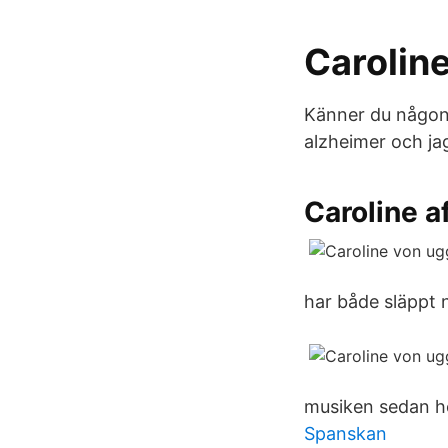
Carolin
Känner du någon
alzheimer och ja
Caroline a
har både släppt n
musiken sedan h
Spanskan