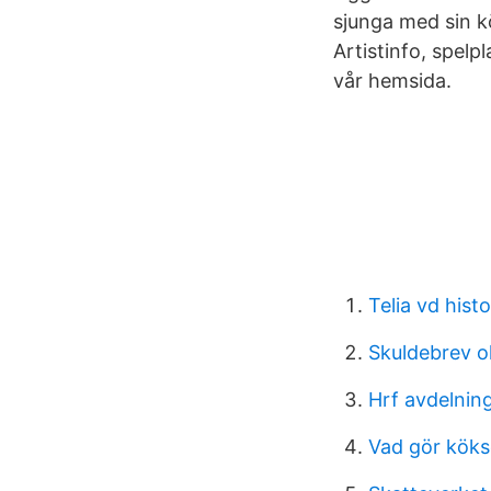
sjunga med sin kö
Artistinfo, spelpl
vår hemsida.
Telia vd histo
Skuldebrev o
Hrf avdelnin
Vad gör köks