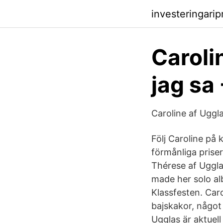
investeringari
Caroli
jag sa 
Caroline af Uggl
Följ Caroline på
förmånliga prise
Thérese af Uggla
made her solo a
Klassfesten. Caro
bajskakor, något
Ugglas är aktuel