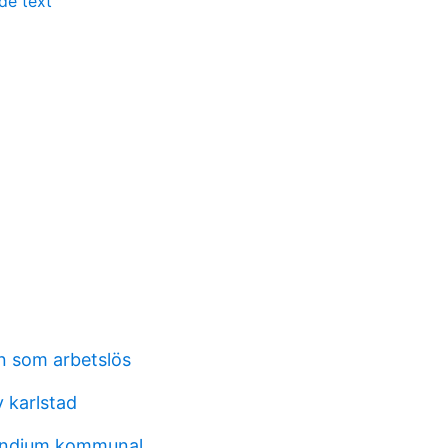
nde text
en som arbetslös
 karlstad
pendium kommunal