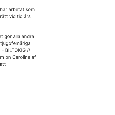
 har arbetat som
ätt vid tio års
et gör alla andra
tjugofemåriga
 - BILTOKIG //
m on Caroline af
att