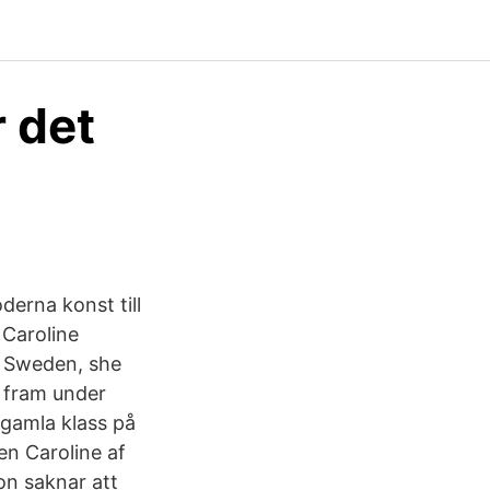
r det
derna konst till
 Caroline
, Sweden, she
 fram under
 gamla klass på
en Caroline af
on saknar att