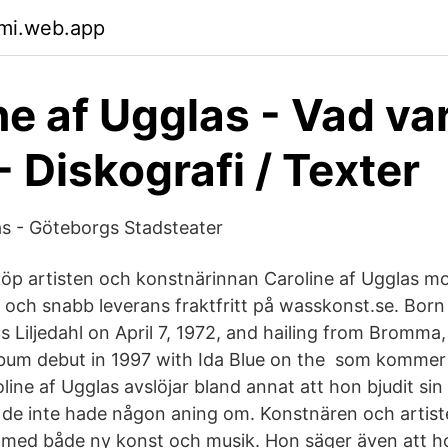
pmi.web.app
ne af Ugglas - Vad va
- Diskografi / Texter
as - Göteborgs Stadsteater
 köp artisten och konstnärinnan Caroline af Ugglas mo
r och snabb leverans fraktfritt på wasskonst.se. Born
s Liljedahl on April 7, 1972, and hailing from Bromma
lbum debut in 1997 with Ida Blue on the som kommer
line af Ugglas avslöjar bland annat att hon bjudit sin
 de inte hade någon aning om. Konstnären och artist
l med både ny konst och musik. Hon säger även att h