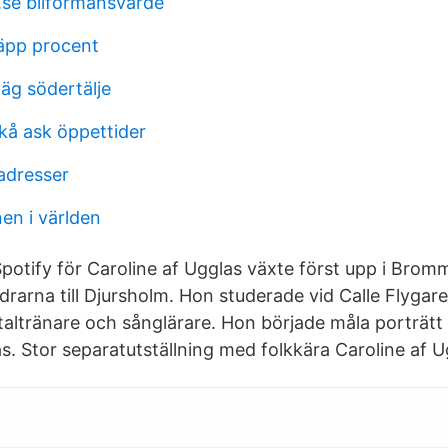
.se bilförmånsvärde
läpp procent
väg södertälje
å ask öppettider
adresser
en i världen
Spotify för Caroline af Ugglas växte först upp i Bro
drarna till Djursholm. Hon studerade vid Calle Flygar
altränare och sånglärare. Hon började måla porträtt v
s. Stor separatutställning med folkkära Caroline af U