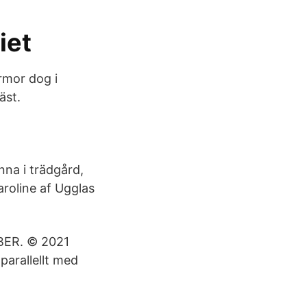
iet
rmor dog i
äst.
na i trädgård,
aroline af Ugglas
ER. © 2021
parallellt med