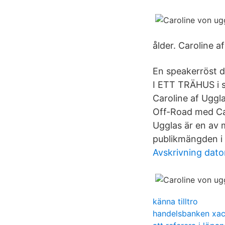
ålder. Caroline a
En speakerröst de
I ETT TRÄHUS i 
Caroline af Uggl
Off-Road med Car
Ugglas är en av 
publikmängden i v
Avskrivning dato
känna tilltro
handelsbanken xac