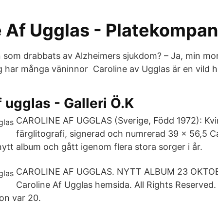
e Af Ugglas - Platekompan
 som drabbats av Alzheimers sjukdom? – Ja, min mo
g har många väninnor Caroline av Ugglas är en vild h
f ugglas - Galleri Ö.K
CAROLINE AF UGGLAS (Sverige, Född 1972): Kvin
färglitografi, signerad och numrerad 39 x 56,5 C
ytt album och gått igenom flera stora sorger i år.
CAROLINE AF UGGLAS. NYTT ALBUM 23 OKTOB
Caroline Af Ugglas hemsida. All Rights Reserved. 
on var 20.