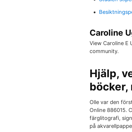
Besiktningsp
Caroline U
View Caroline E U
community.
Hjälp, v
böcker, 
Olle var den förs
Online 886015. 
färglitografi, si
på akvarellpappe