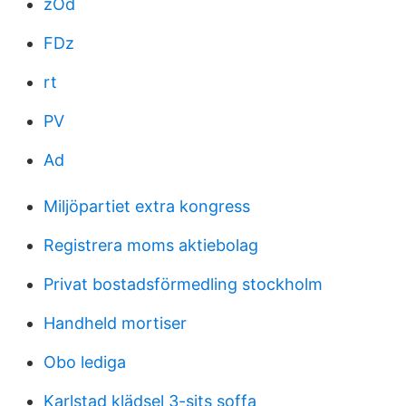
zOd
FDz
rt
PV
Ad
Miljöpartiet extra kongress
Registrera moms aktiebolag
Privat bostadsförmedling stockholm
Handheld mortiser
Obo lediga
Karlstad klädsel 3-sits soffa