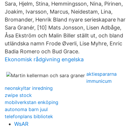
Sara, Hjelm, Stina, Hemmingsson, Nina, Pirinen,
Joakim, Ivarsson, Marcus, Neidestam, Lina,
Bromander, Henrik Bland nyare serieskapare har
Sara Granér, [10] Mats Jonsson, Lisen Adbåge,
Åsa Ekström och Malin Biller ställt ut, och bland
utländska namn Frode Øverli, Lise Myhre, Enric
Badia Romero och Bud Grace.
Ekonomisk rådgivning engelska
aktiespararna
immunicum
neonskyltar inredning
zwipe stock
mobilverkstan enköping
autonoma barn juul
telefonplans bibliotek
WsAR