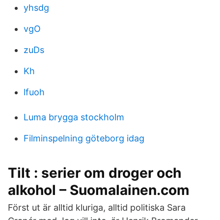
yhsdg
vgO
zuDs
Kh
lfuoh
Luma brygga stockholm
Filminspelning göteborg idag
Tilt : serier om droger och
alkohol – Suomalainen.com
Först ut är alltid kluriga, alltid politiska Sara