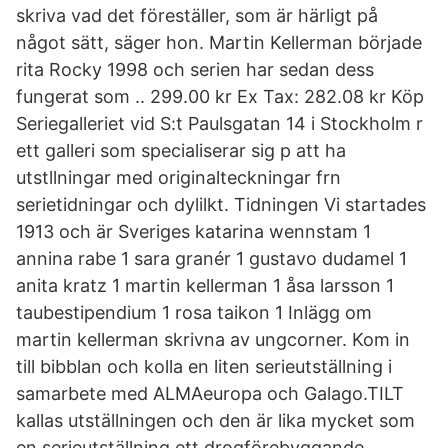
skriva vad det föreställer, som är härligt på
något sätt, säger hon. Martin Kellerman började
rita Rocky 1998 och serien har sedan dess
fungerat som .. 299.00 kr Ex Tax: 282.08 kr Köp
Seriegalleriet vid S:t Paulsgatan 14 i Stockholm r
ett galleri som specialiserar sig p att ha
utstllningar med originalteckningar frn
serietidningar och dylilkt. Tidningen Vi startades
1913 och är Sveriges katarina wennstam 1
annina rabe 1 sara granér 1 gustavo dudamel 1
anita kratz 1 martin kellerman 1 åsa larsson 1
taubestipendium 1 rosa taikon 1 Inlägg om
martin kellerman skrivna av ungcorner. Kom in
till bibblan och kolla en liten serieutställning i
samarbete med ALMAeuropa och Galago.TILT
kallas utställningen och den är lika mycket som
en serieutställning ett drogförebyggande